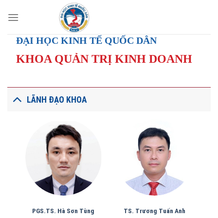
Skip
to
content
ĐẠI HỌC KINH TẾ QUỐC DÂN
KHOA QUẢN TRỊ KINH DOANH
LÃNH ĐẠO KHOA
PGS.TS. Hà Sơn Tùng
TS. Trương Tuấn Anh