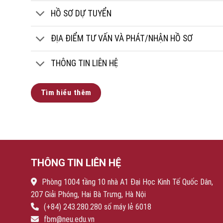
HỒ SƠ DỰ TUYỂN
ĐỊA ĐIỂM TƯ VẤN VÀ PHÁT/NHẬN HỒ SƠ
THÔNG TIN LIÊN HỆ
Tìm hiểu thêm
THÔNG TIN LIÊN HỆ
Phòng 1004 tầng 10 nhà A1 Đại Học Kinh Tế Quốc Dân,
207 Giải Phóng, Hai Bà Trưng, Hà Nội
(+84) 243.280.280 số máy lẻ 6018
fbm@neu.edu.vn