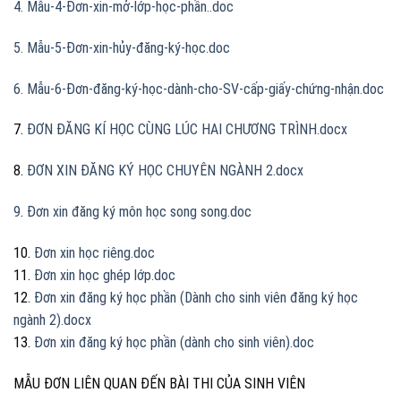
4. Mẫu-4-Đơn-xin-mở-lớp-học-phần..doc
5. Mẫu-5-Đơn-xin-hủy-đăng-ký-học.doc
6. Mẫu-6-Đơn-đăng-ký-học-dành-cho-SV-cấp-giấy-chứng-nhận.doc
7.
ĐƠN ĐĂNG KÍ HỌC CÙNG LÚC HAI CHƯƠNG TRÌNH.docx
8.
ĐƠN XIN ĐĂNG KÝ HỌC CHUYÊN NGÀNH 2.docx
9
.
Đơn xin đăng ký môn học song song.doc
10.
Đơn xin học riêng.doc
11.
Đơn xin học ghép lớp.doc
12.
Đơn xin đăng ký học phần (Dành cho sinh viên đăng ký học
ngành 2).docx
13.
Đơn xin đăng ký học phần (dành cho sinh viên).doc
MẪU ĐƠN LIÊN QUAN ĐẾN BÀI THI CỦA SINH VIÊN