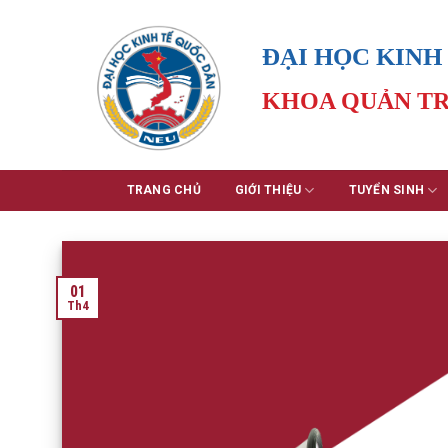
Skip
to
ĐẠI HỌC KINH
content
KHOA QUẢN TR
TRANG CHỦ
GIỚI THIỆU
TUYỂN SINH
01
Th4