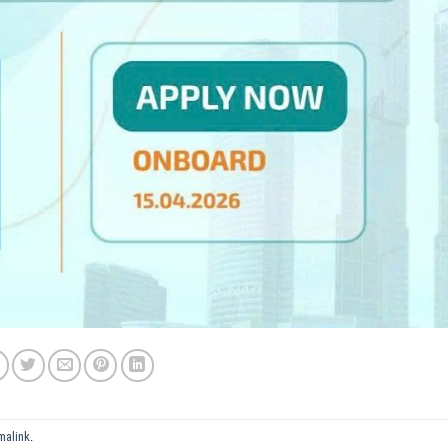
malink
.