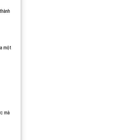
 thành
ủa một
ức mà