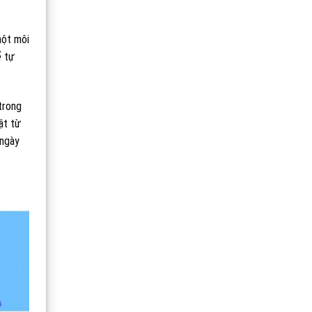
một môi
ể tự
trong
ật từ
 ngày