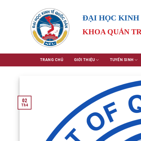
Skip
to
ĐẠI HỌC KINH
content
KHOA QUẢN TR
TRANG CHỦ
GIỚI THIỆU
TUYỂN SINH
02
Th4