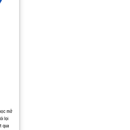
 học mở
i lọi
t qua