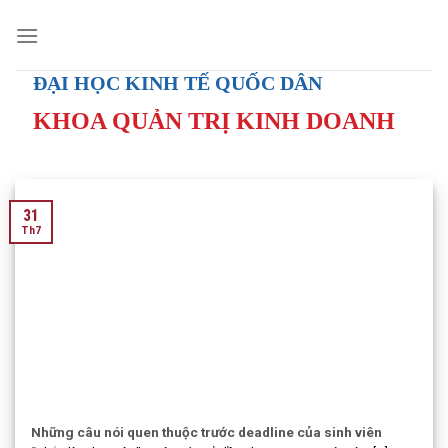
Skip
to
content
ĐẠI HỌC KINH TẾ QUỐC DÂN
KHOA QUẢN TRỊ KINH DOANH
31
Th7
Những câu nói quen thuộc trước deadline của sinh viên