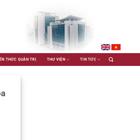
ẾN THỨC QUẢN TRỊ
THƯ VIỆN
TIN TỨC
oa