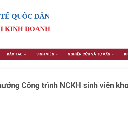
 TẾ QUỐC DÂN
Ị KINH DOANH
ĐÀO TẠO
SINH VIÊN
NGHIÊN CỨU VÀ TƯ VẤN
KI
hưởng Công trình NCKH sinh viên kh