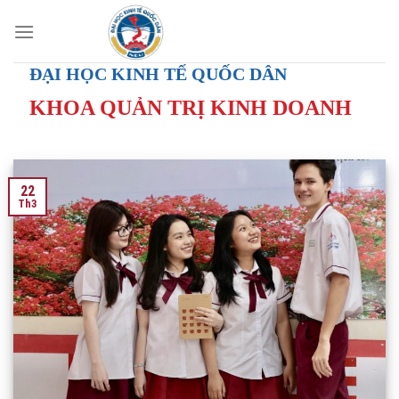
Skip
to
content
ĐẠI HỌC KINH TẾ QUỐC DÂN
KHOA QUẢN TRỊ KINH DOANH
22
Th3