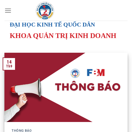
Skip
to
content
ĐẠI HỌC KINH TẾ QUỐC DÂN
KHOA QUẢN TRỊ KINH DOANH
14
Th9
THÔNG BÁO