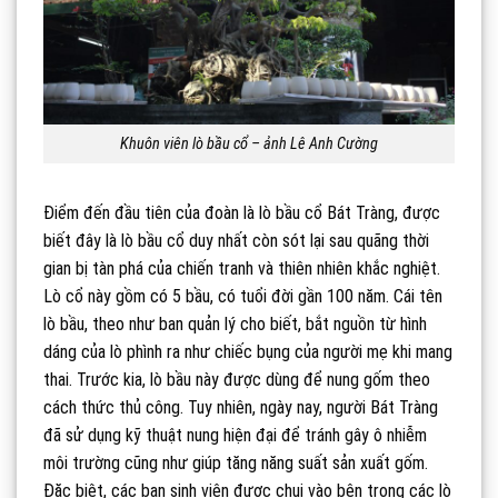
Khuôn viên lò bầu cổ – ảnh Lê Anh Cường
Điểm đến đầu tiên của đoàn là lò bầu cổ Bát Tràng, được
biết đây là lò bầu cổ duy nhất còn sót lại sau quãng thời
gian bị tàn phá của chiến tranh và thiên nhiên khắc nghiệt.
Lò cổ này gồm có 5 bầu, có tuổi đời gần 100 năm. Cái tên
lò bầu, theo như ban quản lý cho biết, bắt nguồn từ hình
dáng của lò phình ra như chiếc bụng của người mẹ khi mang
thai. Trước kia, lò bầu này được dùng để nung gốm theo
cách thức thủ công. Tuy nhiên, ngày nay, người Bát Tràng
đã sử dụng kỹ thuật nung hiện đại để tránh gây ô nhiễm
môi trường cũng như giúp tăng năng suất sản xuất gốm.
Đặc biệt, các bạn sinh viên được chui vào bên trong các lò