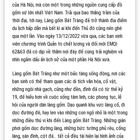
của Hà Nội, mà còn một trong những nguồn cung cấp đồ
gốm sứ lớn nhất Việt Nam. Trải qua bao thăng trầm của
thời đại, tới nay, Làng gốm Bát Tràng đã trở thành địa điểm
du lịch hấp dẫn mà bất kì ai khi đến Thủ đô cũng nên ghé
qua một lần. Vào ngày 13/12/2022 vừa qua, các bạn sinh
viên chương trình Quản trị chất lượng và đổi mới EMQI
62&63 đã có dịp về thăm nơi đây để cùng trải nghiệm và
nhìn ngắm dấu ấn lịch sử của một phần Hà Nội xưa.
Làng gốm Bát Tràng như một bảo tàng sống động, nơi các
bạn sinh có thể tham quan các di tích văn hóa, cổ vật,
những ngôi nhà gạch, cũng như đền, đình đã có từ thế kỷ
19, để hiểu hơn về cuộc sống tâm linh, các phong tục, lễ
hội của người dân làng gốm. Dạo quanh khu vực làng cổ, đi
dọc đường đê, hay len vào những con ngõ nhỏ là một trong
những điều thú vị khi đến Làng gốm Bát Tràng. Những giàn
phơi gốm dọc đường làng, những bức tường phủ rêu, cổng
làng, sân đình, cột đá… tất cả đều tái hiện lại hình ảnh của