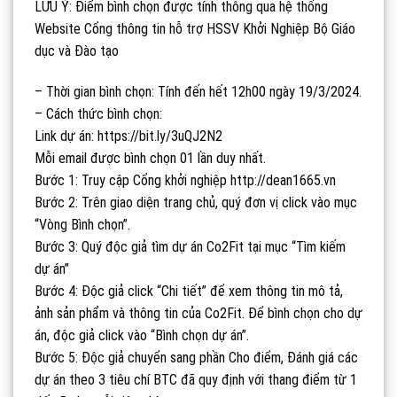
LƯU Ý: Điểm bình chọn được tính thông qua hệ thống
Website Cổng thông tin hỗ trợ HSSV Khởi Nghiệp Bộ Giáo
dục và Đào tạo
– Thời gian bình chọn: Tính đến hết 12h00 ngày 19/3/2024.
– Cách thức bình chọn:
Link dự án: https://bit.ly/3uQJ2N2
Mỗi email được bình chọn 01 lần duy nhất.
Bước 1: Truy cập Cổng khởi nghiệp http://dean1665.vn
Bước 2: Trên giao diện trang chủ, quý đơn vị click vào mục
“Vòng Bình chọn”.
Bước 3: Quý độc giả tìm dự án Co2Fit tại mục “Tìm kiếm
dự án”
Bước 4: Độc giả click “Chi tiết” để xem thông tin mô tả,
ảnh sản phẩm và thông tin của Co2Fit. Để bình chọn cho dự
án, độc giả click vào “Bình chọn dự án”.
Bước 5: Độc giả chuyển sang phần Cho điểm, Đánh giá các
dự án theo 3 tiêu chí BTC đã quy định với thang điểm từ 1