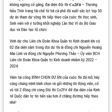
không ngừng cố gắng, đại diện đội thi 𝐂𝐨𝟐𝐅𝐢𝐭 – Thương
hiệu Thời trang tái chế từ bã cà phê đã xuất sắc lọt top 50
dự án tham dự vòng thi tiếp theo của cuộc thi Học sinh,
Sinh viên với ý tưởng khởi nghiệp Lần thứ VI do Bộ Giáo
dục và Đào tạo tổ chức.
Vinh dự cho Liên chi Đoàn Khoa Quản trị Kinh doanh khi có
02 đại diện nằm trong đội dự thi là đồng chí Nguyễn Hoàng
Mai Linh và đồng chí Nguyễn Phương Thảo – Ủy viên BCH
Liên chi Đoàn Khoa Quản trị Kinh doanh nhiệm kỳ 2022 –
2024.
Hiện tại cổng BÌNH CHỌN DỰ ÁN của cuộc thi đã mở, hãy
cùng chúng mình bình chọn và gửi những lời động viên, cổ
vũ tới 2 đồng chí cùng Đội thi Co2Fit để đại diện của Kinh
tế Quốc dân tự tin tiến sâu hơn ở chặng đường tiếp theo
nhé!