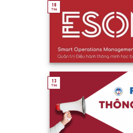
18
Th6
13
Th6