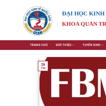
Skip
to
ĐẠI HỌC KINH
content
KHOA QUẢN TR
TRANG CHỦ
GIỚI THIỆU
TUYỂN SINH
26
Th6