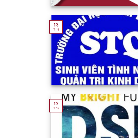
13
Th6
12
Th6