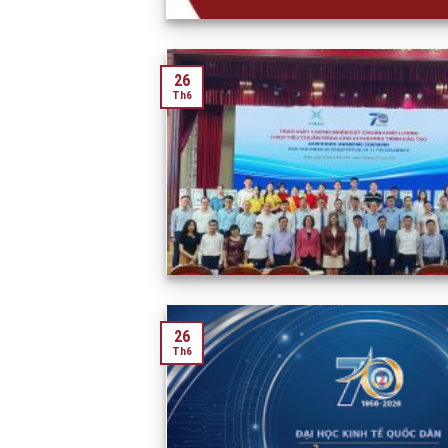
26
Th6
26
Th6