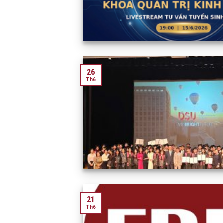
26
Th6
21
Th6