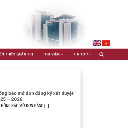
ẾN THỨC QUẢN TRỊ
THƯ VIỆN
TIN TỨC
thông báo mở đơn đăng ký xét duyệt
2025 – 2026
 THÔNG BÁO MỞ ĐƠN ĐĂNG [...]