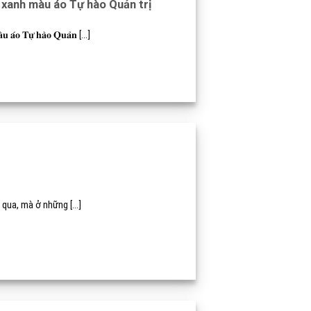
 xanh màu áo Tự hào Quản trị
 𝐓𝐮̛̣ 𝐡𝐚̀𝐨 𝐐𝐮𝐚̉𝐧 [...]
qua, mà ở những [...]