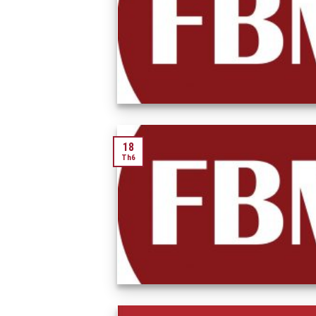
18
Th6