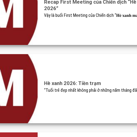
Recap First Meeting của Chiến dịch “Hè
2026”
Vậy là buổi First Meeting của Chiến dịch “𝐇𝐞̀ 𝐱𝐚𝐧𝐡 𝐦𝐚̀𝐮 𝐚́𝐨
Hè xanh 2026: Tiền trạm
“Tuổi trẻ đẹp nhất không phải ở những năm tháng đã 