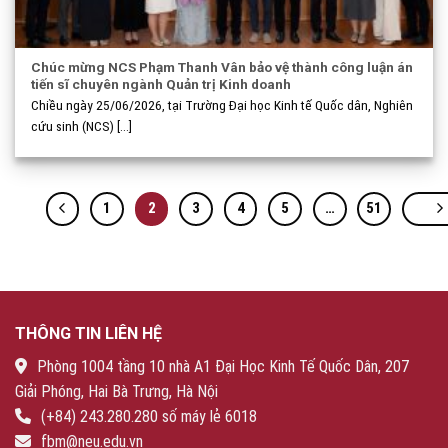
Chúc mừng NCS Phạm Thanh Vân bảo vệ thành công luận án
tiến sĩ chuyên ngành Quản trị Kinh doanh
Chiều ngày 25/06/2026, tại Trường Đại học Kinh tế Quốc dân, Nghiên
cứu sinh (NCS) [...]
1
2
3
4
5
…
51
THÔNG TIN LIÊN HỆ
Phòng 1004 tầng 10 nhà A1 Đại Học Kinh Tế Quốc Dân, 207
Giải Phóng, Hai Bà Trưng, Hà Nội
(+84) 243.280.280 số máy lẻ 6018
fbm@neu.edu.vn