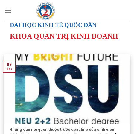
Skip
to
content
ĐẠI HỌC KINH TẾ QUỐC DÂN
KHOA QUẢN TRỊ KINH DOANH
09
Th7
Những câu nói quen thuộc trước deadline của sinh viên