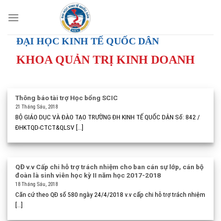
Skip
to
content
ĐẠI HỌC KINH TẾ QUỐC DÂN
KHOA QUẢN TRỊ KINH DOANH
Thông báo tài trợ Học bổng SCIC
21 Tháng Sáu, 2018
BỘ GIÁO DỤC VÀ ĐÀO TẠO TRƯỜNG ĐH KINH TẾ QUỐC DÂN Số: 842 /
ĐHKTQD-CTCT&QLSV [...]
QĐ v.v Cấp chi hỗ trợ trách nhiệm cho ban cán sự lớp, cán bộ
đoàn là sinh viên học kỳ II năm học 2017-2018
18 Tháng Sáu, 2018
Căn cứ theo QĐ số 580 ngày 24/4/2018 v.v cấp chi hỗ trợ trách nhiệm
[...]