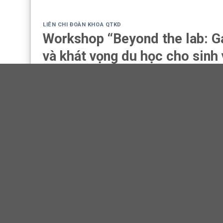
LIÊN CHI ĐOÀN KHOA QTKD
Workshop “Beyond the lab: Ga
và khát vọng du học cho sinh
POSTED ON
2 THÁNG MƯỜI HAI, 2025
BY
MAI NHUNG
Hành trình mở ra cánh cửa tri thức về các ngành học Kinh 
nhìn mới mẻ cùng các chia sẻ thực tế đến từ vị diễn giả gi
BTC xin gửi lời tri ân sâu sắc tới diễn giả của chương tr
Cảm ơn chị vì đã dành thời gian tham gia, mang đến những c
hơn trên hành trình chinh phục học bổng cùng định hướng 
thành công trong sự nghiệp giảng dạy và nghiên cứu.
Bên cạnh đó, BTC xin trân trọng cảm ơn các bạn sinh viê
tương tác nhiệt tình cùng tinh thần tìm tòi học hỏi của c
hy vọng qua buổi workshop, các bạn đã tiếp nhận thêm nhi