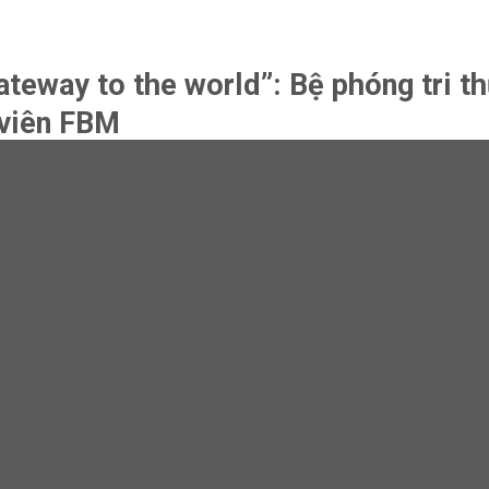
teway to the world”: Bệ phóng tri t
 viên FBM
tế và cơ hội du học sau đại học đã khép lại, để lại nhiều cảm hứng, nhữ
àu kinh nghiệm.
ình – TS. Bùi Phương Thảo, Co-Founder và Giám đốc học thuật tại IELTS L
hia sẻ sâu sắc , thiết thực và truyền cảm hứng; giúp các bạn sinh viên 
tương lai sau đại học. BTC kính chúc chị có thật nhiều sức khỏe và ngày
n vì đã có mặt tại Workshop “Beyond the Lab: Your Gateway to the World
ác bạn đã tạo nên bầu không khí sôi nổi và đầy hào hứng suốt chương trì
ều định hướng giá trị, hiểu rõ hơn cách xây dựng hồ sơ du học cũng như 