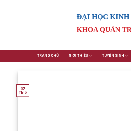
Skip
to
ĐẠI HỌC KINH
content
KHOA QUẢN TR
TRANG CHỦ
GIỚI THIỆU
TUYỂN SINH
02
Th12