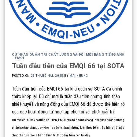
CỬ NHÂN QUẢN TRỊ CHẤT LƯỢNG VÀ ĐỔI MỚI BẰNG TIẾNG ANH
- EMQI
Tuần đầu tiên của EMQI 66 tại SOTA
POSTED ON
26 THÁNG HAI, 2025
BY
MAI NHUNG
Tuần đầu tiên của EMQI 66 tại khu quân sự SOTA đã chính
thức khép lại. Dù chỉ mới là tuần đầu tiên nhưng tinh thần
nhiệt huyết và năng động của EMQI 66 đã được thể hiện rõ
qua các hoạt động từ học tập cho tới vui chơi, giải trí.
Dù mới chỉ bước vào tuần đầu tiên, EMQI-ers đã nhanh chóng làm quen được phương
pháp học tập, giảng dạy và chia sẻ cho nhau những kiến thức bổ ích. Sự hăng hái này
chắc chắn sẽ tạo ra hành trình tri thức đầy hứa hẹn tại đây.