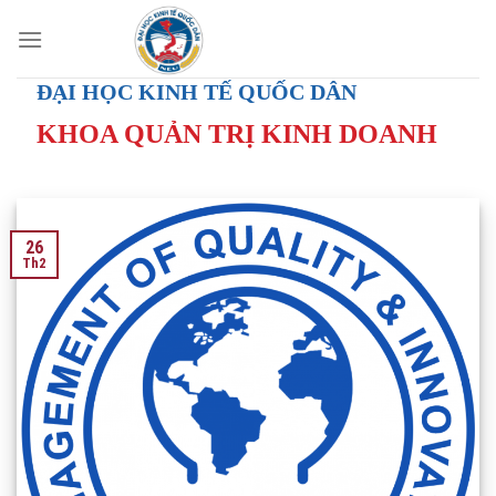
Skip
to
content
ĐẠI HỌC KINH TẾ QUỐC DÂN
KHOA QUẢN TRỊ KINH DOANH
26
Th2