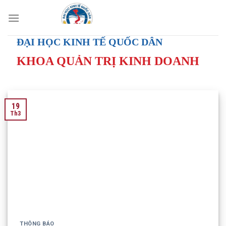
Skip
to
content
ĐẠI HỌC KINH TẾ QUỐC DÂN
KHOA QUẢN TRỊ KINH DOANH
19
Th3
THÔNG BÁO