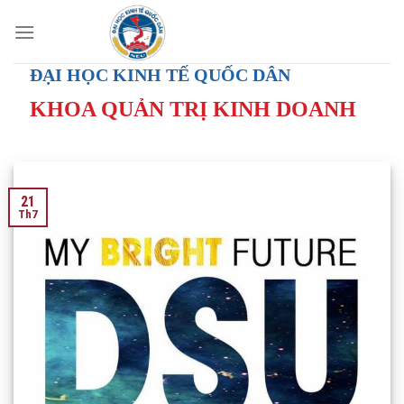
Skip
to
content
ĐẠI HỌC KINH TẾ QUỐC DÂN
KHOA QUẢN TRỊ KINH DOANH
21
Th7