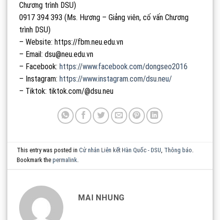
Chương trình DSU)
0917 394 393 (Ms. Hương – Giảng viên, cố vấn Chương
trình DSU)
– Website: https://fbm.neu.edu.vn
– Email: dsu@neu.edu.vn
– Facebook:
https://www.facebook.com/dongseo2016
– Instagram:
https://www.instagram.com/dsu.neu/
– Tiktok: tiktok.com/@dsu.neu
This entry was posted in
Cử nhân Liên kết Hàn Quốc - DSU
,
Thông báo
.
Bookmark the
permalink
.
MAI NHUNG