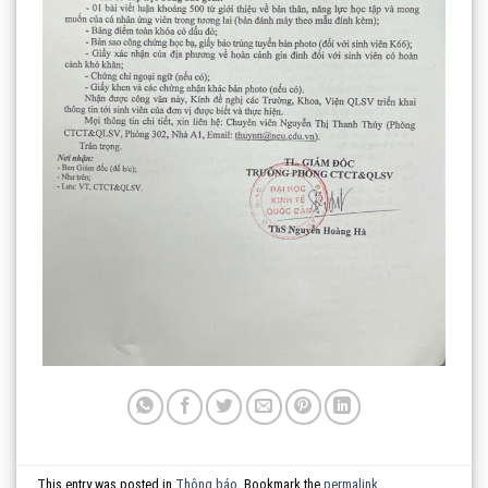
This entry was posted in
Thông báo
. Bookmark the
permalink
.