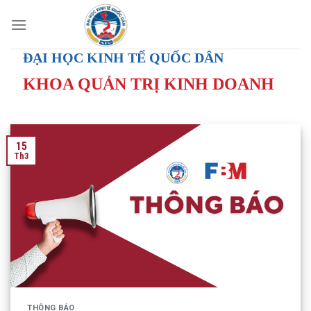
Skip
to
content
ĐẠI HỌC KINH TẾ QUỐC DÂN
KHOA QUẢN TRỊ KINH DOANH
15
Th3
THÔNG BÁO