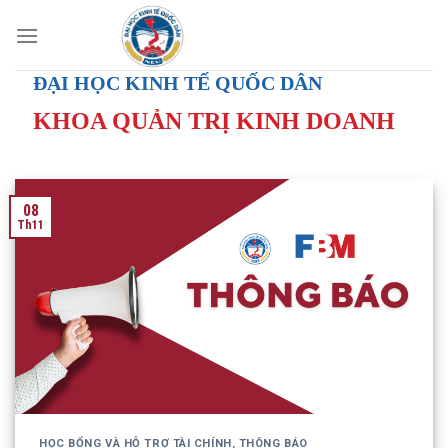
Skip
to
content
ĐẠI HỌC KINH TẾ QUỐC DÂN
KHOA QUẢN TRỊ KINH DOANH
08
Th11
HỌC BỔNG VÀ HỖ TRỢ TÀI CHÍNH
,
THÔNG BÁO