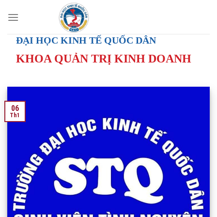
Skip
to
content
ĐẠI HỌC KINH TẾ QUỐC DÂN
KHOA QUẢN TRỊ KINH DOANH
06
Th1