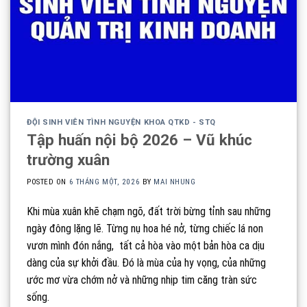
ĐỘI SINH VIÊN TÌNH NGUYỆN KHOA QTKD - STQ
Tập huấn nội bộ 2026 – Vũ khúc
trường xuân
POSTED ON
6 THÁNG MỘT, 2026
BY
MAI NHUNG
Khi mùa xuân khẽ chạm ngõ, đất trời bừng tỉnh sau những
ngày đông lặng lẽ. Từng nụ hoa hé nở, từng chiếc lá non
vươn mình đón nắng, tất cả hòa vào một bản hòa ca dịu
dàng của sự khởi đầu. Đó là mùa của hy vọng, của những
ước mơ vừa chớm nở và những nhịp tim căng tràn sức
sống.