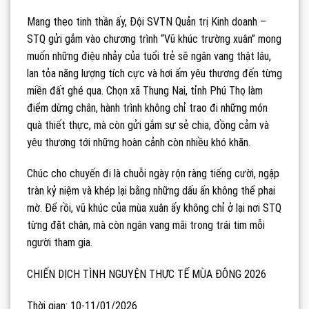
Mang theo tinh thần ấy, Đội SVTN Quản trị Kinh doanh –
STQ gửi gắm vào chương trình “Vũ khúc trường xuân” mong
muốn những điệu nhảy của tuổi trẻ sẽ ngân vang thật lâu,
lan tỏa năng lượng tích cực và hơi ấm yêu thương đến từng
miền đất ghé qua. Chọn xã Thung Nai, tỉnh Phú Thọ làm
điểm dừng chân, hành trình không chỉ trao đi những món
quà thiết thực, mà còn gửi gắm sự sẻ chia, đồng cảm và
yêu thương tới những hoàn cảnh còn nhiều khó khăn.
Chúc cho chuyến đi là chuỗi ngày rộn ràng tiếng cười, ngập
tràn kỷ niệm và khép lại bằng những dấu ấn không thể phai
mờ. Để rồi, vũ khúc của mùa xuân ấy không chỉ ở lại nơi STQ
từng đặt chân, mà còn ngân vang mãi trong trái tim mỗi
người tham gia.
CHIẾN DỊCH TÌNH NGUYỆN THỰC TẾ MÙA ĐÔNG 2026
Thời gian: 10-11/01/2026