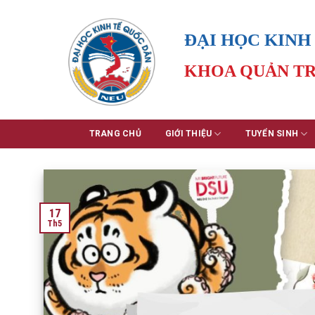
Skip
to
ĐẠI HỌC KINH
content
KHOA QUẢN TR
TRANG CHỦ
GIỚI THIỆU
TUYỂN SINH
17
Th5