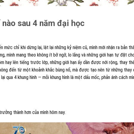
ế nào sau 4 năm đại học
 mức chỉ khi dừng lại, lật lại những kỷ niệm cũ, mình mới nhận ra bản th
g, mình mang theo không ít bỡ ngỡ, lo lắng và những giới hạn tự đặt ch
óm hay lên tiếng trước lớp, những giới hạn ấy dần được nới rộng, thay th
 không đến từ một khoảnh khắc bùng nổ, mà được tạo nên từ những thay 
ưu lại qua 4 khung hình — mỗi khung hình là một dấu mốc, phản ánh cách m
trưởng thành hơn của mình hôm nay.