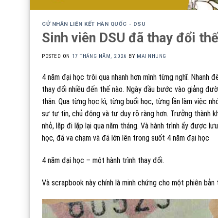
CỬ NHÂN LIÊN KẾT HÀN QUỐC - DSU
Sinh viên DSU đã thay đổi th
POSTED ON
17 THÁNG NĂM, 2026
BY
MAI NHUNG
4 năm đại học trôi qua nhanh hơn mình từng nghĩ. Nhanh đến
thay đổi nhiều đến thế nào. Ngày đầu bước vào giảng đườn
thân. Qua từng học kì, từng buổi học, từng lần làm việc nh
sự tự tin, chủ động và tư duy rõ ràng hơn. Trưởng thành
nhỏ, lặp đi lặp lại qua năm tháng. Và hành trình ấy được l
học, đã va chạm và đã lớn lên trong suốt 4 năm đại học
4 năm đại học – một hành trình thay đổi.
Và scrapbook này chính là minh chứng cho một phiên bản 