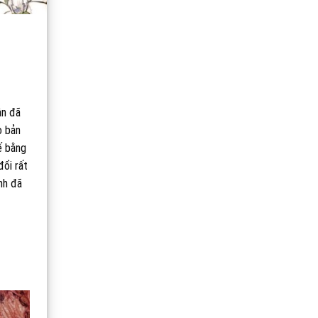
ân đã
o bản
ế bằng
đổi rất
ình đã