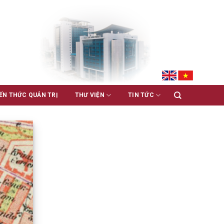
ẾN THỨC QUẢN TRỊ
THƯ VIỆN
TIN TỨC