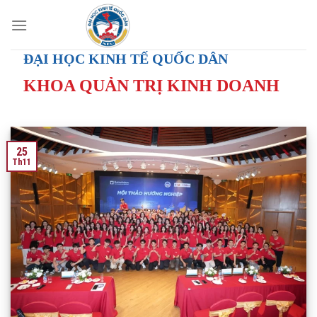
Skip
to
content
ĐẠI HỌC KINH TẾ QUỐC DÂN
KHOA QUẢN TRỊ KINH DOANH
25
Th11