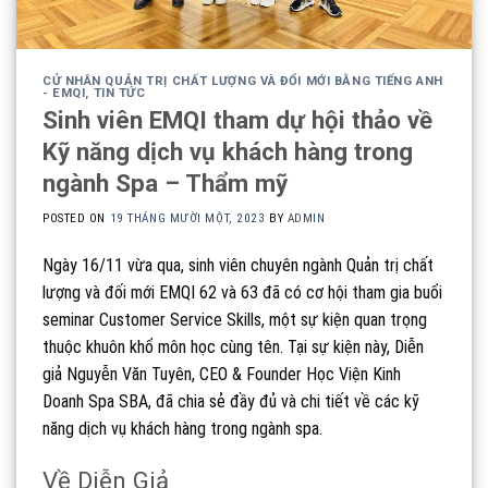
CỬ NHÂN QUẢN TRỊ CHẤT LƯỢNG VÀ ĐỔI MỚI BẰNG TIẾNG ANH
- EMQI
,
TIN TỨC
Sinh viên EMQI tham dự hội thảo về
Kỹ năng dịch vụ khách hàng trong
ngành Spa – Thẩm mỹ
POSTED ON
19 THÁNG MƯỜI MỘT, 2023
BY
ADMIN
Ngày 16/11 vừa qua, sinh viên chuyên ngành Quản trị chất
lượng và đối mới EMQI 62 và 63 đã có cơ hội tham gia buổi
seminar Customer Service Skills, một sự kiện quan trọng
thuộc khuôn khổ môn học cùng tên. Tại sự kiện này, Diễn
giả Nguyễn Văn Tuyên, CEO & Founder Học Viện Kinh
Doanh Spa SBA, đã chia sẻ đầy đủ và chi tiết về các kỹ
năng dịch vụ khách hàng trong ngành spa.
Về Diễn Giả