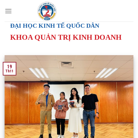
Skip
to
content
ĐẠI HỌC KINH TẾ QUỐC DÂN
KHOA QUẢN TRỊ KINH DOANH
19
Th11