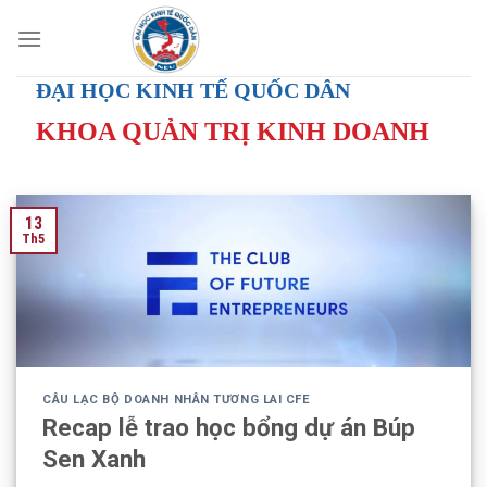
Skip
to
content
ĐẠI HỌC KINH TẾ QUỐC DÂN
KHOA QUẢN TRỊ KINH DOANH
13
Th5
CÂU LẠC BỘ DOANH NHÂN TƯƠNG LAI CFE
Recap lễ trao học bổng dự án Búp
Sen Xanh