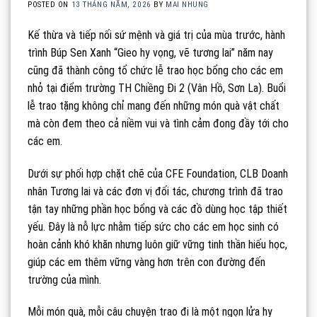
POSTED ON
13 THÁNG NĂM, 2026
BY
MAI NHUNG
Kế thừa và tiếp nối sứ mệnh và giá trị của mùa trước, hành
trình Búp Sen Xanh “Gieo hy vọng, vẽ tương lai” năm nay
cũng đã thành công tổ chức lễ trao học bổng cho các em
nhỏ tại điểm trường TH Chiềng Đi 2 (Vân Hồ, Sơn La). Buổi
lễ trao tặng không chỉ mang đến những món quà vật chất
mà còn đem theo cả niềm vui và tình cảm đong đầy tới cho
các em.
Dưới sự phối hợp chặt chẽ của CFE Foundation, CLB Doanh
nhân Tương lai và các đơn vị đối tác, chương trình đã trao
tận tay những phần học bổng và các đồ dùng học tập thiết
yếu. Đây là nỗ lực nhằm tiếp sức cho các em học sinh có
hoàn cảnh khó khăn nhưng luôn giữ vững tinh thần hiếu học,
giúp các em thêm vững vàng hơn trên con đường đến
trường của mình.
Mỗi món quà, mỗi câu chuyện trao đi là một ngọn lửa hy