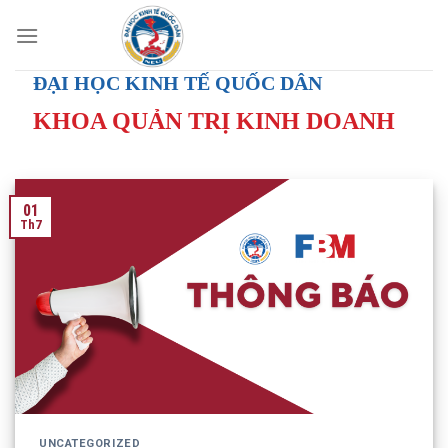
Skip
to
content
ĐẠI HỌC KINH TẾ QUỐC DÂN
KHOA QUẢN TRỊ KINH DOANH
01
Th7
UNCATEGORIZED