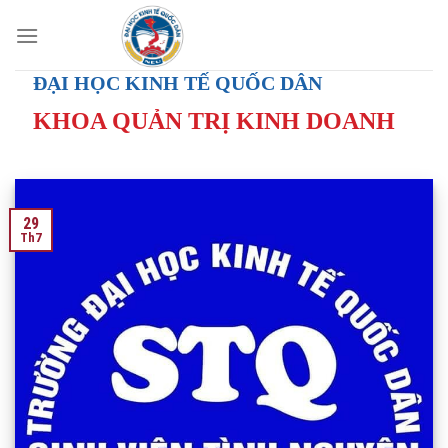
Skip
to
content
ĐẠI HỌC KINH TẾ QUỐC DÂN
KHOA QUẢN TRỊ KINH DOANH
29
Th7