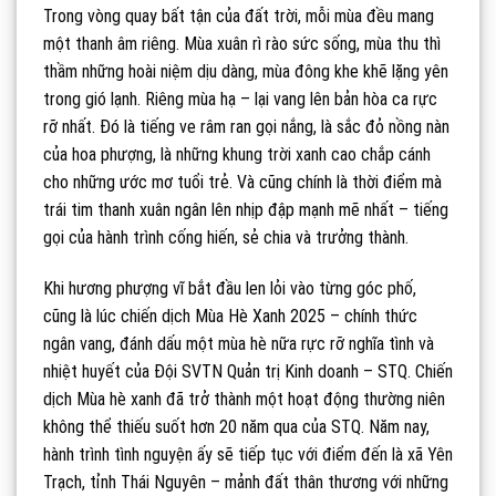
Trong vòng quay bất tận của đất trời, mỗi mùa đều mang
một thanh âm riêng. Mùa xuân rì rào sức sống, mùa thu thì
thầm những hoài niệm dịu dàng, mùa đông khe khẽ lặng yên
trong gió lạnh. Riêng mùa hạ – lại vang lên bản hòa ca rực
rỡ nhất. Đó là tiếng ve râm ran gọi nắng, là sắc đỏ nồng nàn
của hoa phượng, là những khung trời xanh cao chắp cánh
cho những ước mơ tuổi trẻ. Và cũng chính là thời điểm mà
trái tim thanh xuân ngân lên nhịp đập mạnh mẽ nhất – tiếng
gọi của hành trình cống hiến, sẻ chia và trưởng thành.
Khi hương phượng vĩ bắt đầu len lỏi vào từng góc phố,
cũng là lúc chiến dịch Mùa Hè Xanh 2025 – chính thức
ngân vang, đánh dấu một mùa hè nữa rực rỡ nghĩa tình và
nhiệt huyết của Đội SVTN Quản trị Kinh doanh – STQ. Chiến
dịch Mùa hè xanh đã trở thành một hoạt động thường niên
không thể thiếu suốt hơn 20 năm qua của STQ. Năm nay,
hành trình tình nguyện ấy sẽ tiếp tục với điểm đến là xã Yên
Trạch, tỉnh Thái Nguyên – mảnh đất thân thương với những