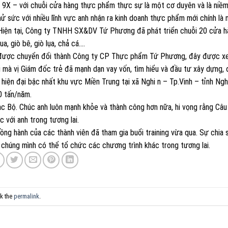
ủ 9X – với chuỗi cửa hàng thực phẩm thực sự là một cơ duyên và là niề
hử sức với nhiều lĩnh vực anh nhận ra kinh doanh thực phẩm mới chính là 
Hiện tại, Công ty TNHH SX&DV Tứ Phương đã phát triển chuỗi 20 cửa h
, giò bê, giò lụa, chả cá….
ược chuyển đổi thành Công ty CP Thực phẩm Tứ Phương, đây được xe
mà vị Giám đốc trẻ đã mạnh dạn vay vốn, tìm hiểu và đầu tư xây dựng,
iện đại bậc nhất khu vực Miền Trung tại xã Nghi n – Tp.Vinh – tỉnh Ng
0 tấn/năm.
ạc Bộ. Chúc anh luôn mạnh khỏe và thành công hơn nữa, hi vọng rằng Câu
 với anh trong tương lai.
g hành của các thành viên đã tham gia buổi training vừa qua. Sự chia 
 chúng mình có thể tổ chức các chương trình khác trong tương lai.
k the
permalink
.