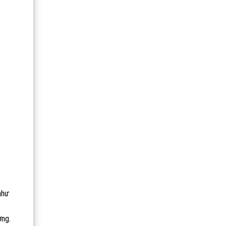
như
ng.