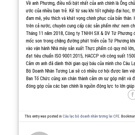
Về anh Phương, điều nổi bật nhất của anh chính là Ông ch
ước của nhiều bạn trẻ. Kể từ sau khi tốt nghiệp đại học, t
đam mê, yêu thích và khát vọng chinh phục của bản thân.
trên cả nước; chuyên cung cấp các sản phẩm như: nem chua
Tháng 11 năm 2018, Công ty TNHH SX & DV Tứ Phương đ
mốc son trong chặng đường phát triển của Tứ Phương khi 
vào vận hành Nhà máy sản xuất Thực phẩm có quy mô lớn, h
đạt tiêu chuẩn ISO 9001:2015, HACCP với công suất 150
Cảm ơn anh đã dành thời gian quý báu của mình cho Câu L
Bộ Doanh Nhân Tương Lai sẽ có nhiều cơ hội được làm việc
Ban Tổ Chức cũng xin chân thành cảm ơn sự góp mặt và đồn
đóng góp của các bạn chính là nguồn động lực to lớn giúp
This entry was posted in
Câu lạc bộ doanh nhân tương lai CFE
. Bookmar