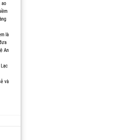
m ao
niềm
àng
m là
 đưa
hệ An
 Lạc
sẻ và