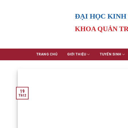
Skip
to
ĐẠI HỌC KINH
content
KHOA QUẢN TR
TRANG CHỦ
GIỚI THIỆU
TUYỂN SINH
19
Th12