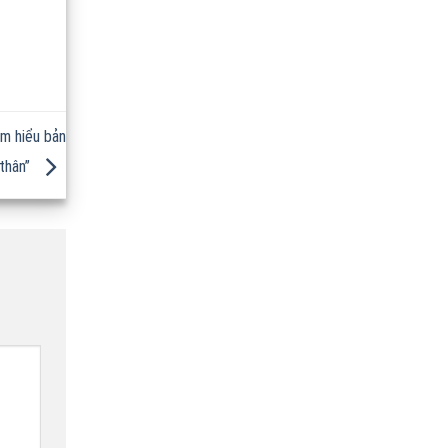
ìm hiểu bản
thân”