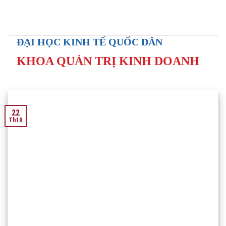
Skip
to
content
ĐẠI HỌC KINH TẾ QUỐC DÂN
KHOA QUẢN TRỊ KINH DOANH
22
Th10