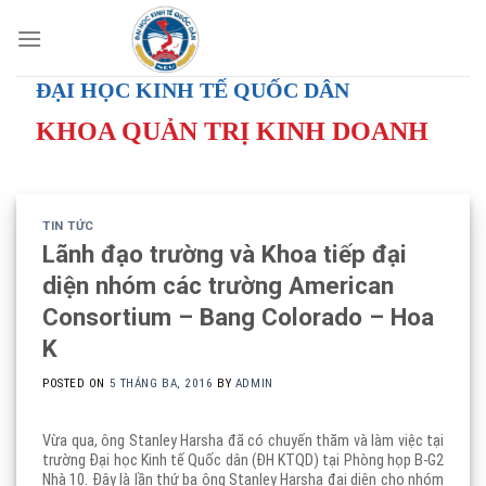
Skip
to
content
ĐẠI HỌC KINH TẾ QUỐC DÂN
KHOA QUẢN TRỊ KINH DOANH
TIN TỨC
Lãnh đạo trường và Khoa tiếp đại
diện nhóm các trường American
Consortium – Bang Colorado – Hoa
K
POSTED ON
5 THÁNG BA, 2016
BY
ADMIN
Vừa qua, ông Stanley Harsha đã có chuyến thăm và làm việc tại
trường Đại học Kinh tế Quốc dân (ĐH KTQD) tại Phòng họp B-G2
Nhà 10. Đây là lần thứ ba ông Stanley Harsha đại diện cho nhóm