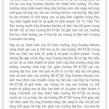
trở lại của ông Stanley Harsha tới thăm nhà trường. GS Hiệu
trưởng cũng nhấn mạnh rằng nhà trường luôn sẵn sàng mở rộng
mối quan hệ hợp tác với các trường đại học tại Hoa Kỳ, đặc biệt
là các trường có thứ hạng cao và giàu kinh nghiệm trong đào
tạo khối ngành kinh tế và quản trị kinh doanh. GS.TS Trần Thọ
Đạt mong muốn ông Stanley Harsha sẽ làm cầu nối quan trọng
để kết nối và đưa trường ĐH KTQD tới gần hơn với các trường
đại học chất lượng cao ở Hoa Kỳ nói chung và đặc biệt ở bang
Colorado nói riêng.
Đáp lại sự thịnh tình của GS Hiệu trưởng, ông Stanley Harsha
cũng đánh giá cao vị thế mà uy tín của trường ĐH KTQD trong
lĩnh vực đào tạo kinh tế, quản lý và quản trị kinh doanh. Trong
những lần gặp trước đây, ông Stanley Harsha đã có dịp tìm hiểu
sơ bộ về sự hình thành và phát triển của nhà trường cũng như
những chương trình hợp tác giữa trường ĐH KTQD với các
trường đại học trên thế giới và đã có cơ hội tiếp xúc với giảng
viên và sinh viên của trường ĐH KTQD. Ông Stanley Harsha cho
biết mục đích của chuyến công tác lần này của ông tại trường
ĐH KTQD là giới thiệu các thông tin của các trường có thế
mạnh về giảng dạy và đào tạo kinh tế và quản trị kinh doanh ở
bang Colorado tới Ban Giám hiệu trường ĐH KTQD và mong
muốn sẽ có sự hợp tác với trường ĐH KTQD trong thời gian sắp
tới. Bên cạnh đó, ông Stanley cũng sẵn sàng là cầu nối để mở
rộng mối quan hệ hợp tác giữa các trường đại học của Hoa Kỳ