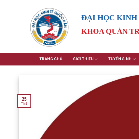
Skip
to
ĐẠI HỌC KINH
content
KHOA QUẢN TR
TRANG CHỦ
GIỚI THIỆU
TUYỂN SINH
25
Th5