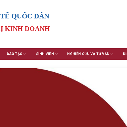
 TẾ QUỐC DÂN
Ị KINH DOANH
ĐÀO TẠO
SINH VIÊN
NGHIÊN CỨU VÀ TƯ VẤN
KI