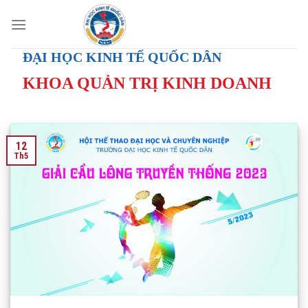
Skip
to
content
ĐẠI HỌC KINH TẾ QUỐC DÂN
KHOA QUẢN TRỊ KINH DOANH
12
Th5