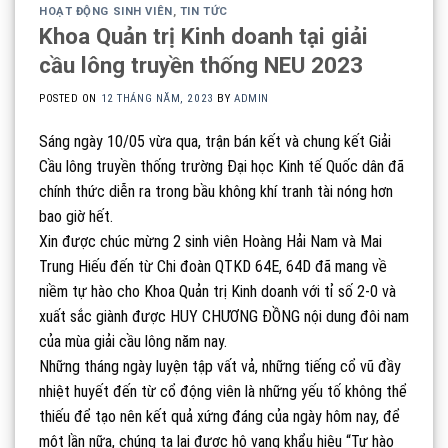
HOẠT ĐỘNG SINH VIÊN
,
TIN TỨC
Khoa Quản trị Kinh doanh tại giải
cầu lông truyền thống NEU 2023
POSTED ON
12 THÁNG NĂM, 2023
BY
ADMIN
Sáng ngày 10/05 vừa qua, trận bán kết và chung kết Giải
Cầu lông truyền thống trường Đại học Kinh tế Quốc dân đã
chính thức diễn ra trong bầu không khí tranh tài nóng hơn
bao giờ hết.
Xin được chúc mừng 2 sinh viên Hoàng Hải Nam và Mai
Trung Hiếu đến từ Chi đoàn QTKD 64E, 64D đã mang về
niềm tự hào cho Khoa Quản trị Kinh doanh với tỉ số 2-0 và
xuất sắc giành được HUY CHƯƠNG ĐỒNG nội dung đôi nam
của mùa giải cầu lông năm nay.
Những tháng ngày luyện tập vất vả, những tiếng cổ vũ đầy
nhiệt huyết đến từ cổ động viên là những yếu tố không thể
thiếu để tạo nên kết quả xứng đáng của ngày hôm nay, để
một lần nữa, chúng ta lại được hô vang khẩu hiệu “Tự hào