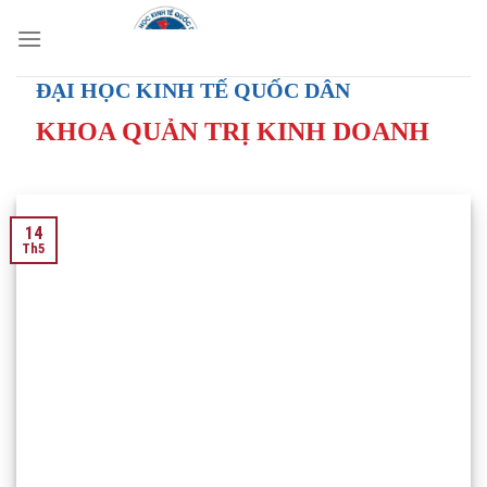
Skip
to
content
ĐẠI HỌC KINH TẾ QUỐC DÂN
KHOA QUẢN TRỊ KINH DOANH
14
Th5