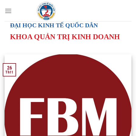
Skip
to
content
ĐẠI HỌC KINH TẾ QUỐC DÂN
KHOA QUẢN TRỊ KINH DOANH
26
Th11