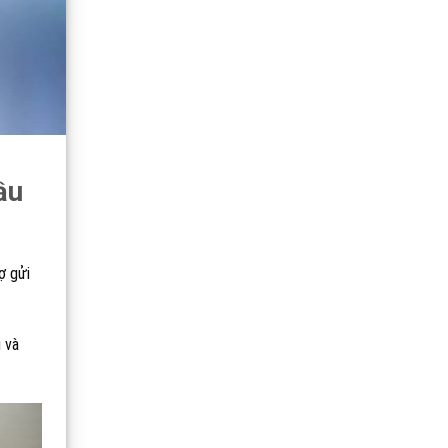
ầu
ợ gửi
 và