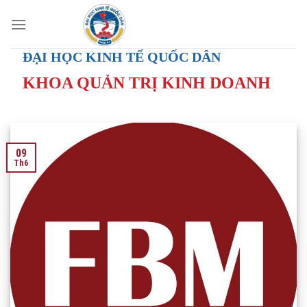
Skip
to
content
ĐẠI HỌC KINH TẾ QUỐC DÂN
KHOA QUẢN TRỊ KINH DOANH
09
Th6