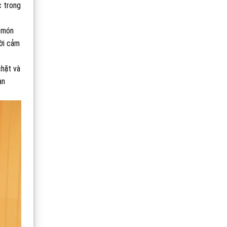
c trong
g món
ời cảm
chặt và
àn