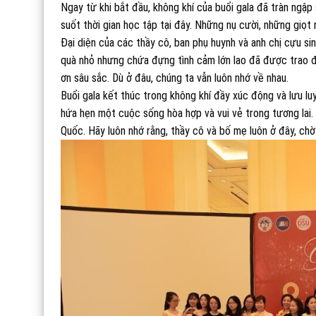
Ngay từ khi bắt đầu, không khí của buổi gala đã tràn ngập
suốt thời gian học tập tại đây. Những nụ cười, những giọt
Đại diện của các thầy cô, ban phụ huynh và anh chị cựu si
quà nhỏ nhưng chứa đựng tình cảm lớn lao đã được trao đ
ơn sâu sắc. Dù ở đâu, chúng ta vẫn luôn nhớ về nhau.
Buổi gala kết thúc trong không khí đầy xúc động và lưu l
hứa hẹn một cuộc sống hòa hợp và vui vẻ trong tương lai.
Quốc. Hãy luôn nhớ rằng, thầy cô và bố mẹ luôn ở đây, chờ