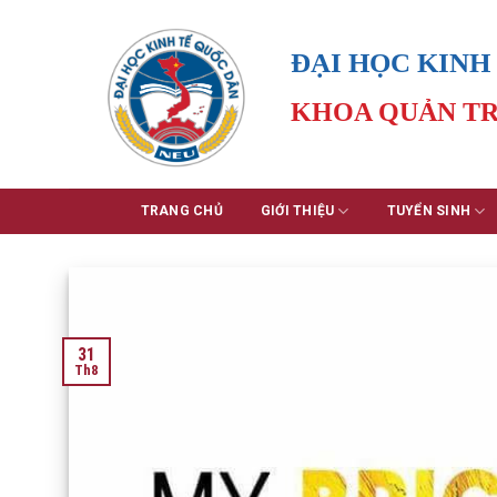
Skip
to
ĐẠI HỌC KINH
content
KHOA QUẢN TR
TRANG CHỦ
GIỚI THIỆU
TUYỂN SINH
31
Th8