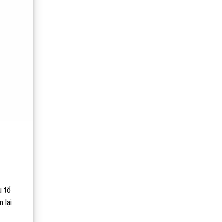
u tổ
 lại