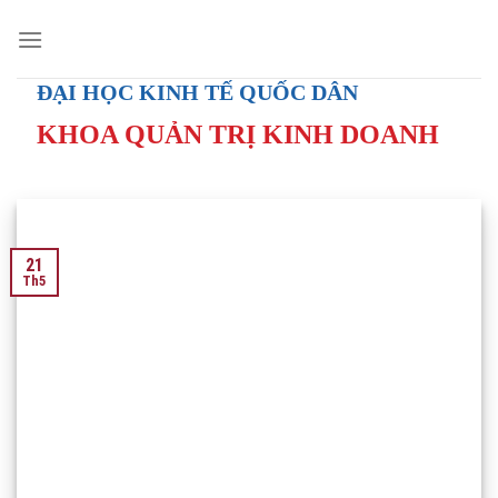
Skip
to
content
ĐẠI HỌC KINH TẾ QUỐC DÂN
KHOA QUẢN TRỊ KINH DOANH
21
Th5