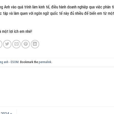
 Anh vào quá trình làm kinh tế, điều hành doanh nghiệp qua việc phân t
ọc tập và làm quen với ngôn ngữ quốc tế này đủ nhiều để biến em từ mộ
 một lợi ích em nhé!
ếng anh - ESOM
. Bookmark the
permalink
.
y 2024 –