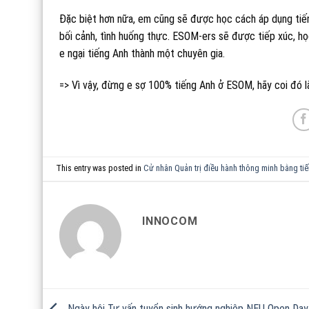
Đặc biệt hơn nữa, em cũng sẽ được học cách áp dụng tiếng
bối cảnh, tình huống thực. ESOM-ers sẽ được tiếp xúc, h
e ngại tiếng Anh thành một chuyên gia.
=> Vì vậy, đừng e sợ 100% tiếng Anh ở ESOM, hãy coi đó là
This entry was posted in
Cử nhân Quản trị điều hành thông minh bằng ti
INNOCOM
Ngày hội Tư vấn tuyển sinh hướng nghiệp NEU Open Da