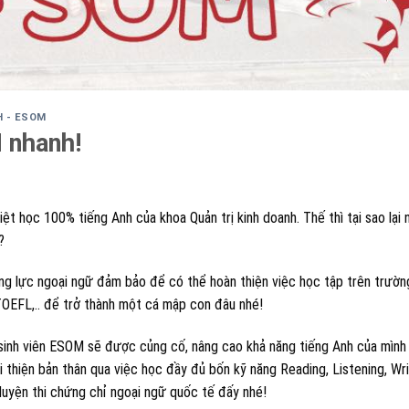
H - ESOM
 nhanh!
ệt học 100% tiếng Anh của khoa Quản trị kinh doanh. Thế thì tại sao lại 
?
ng lực ngoại ngữ đảm bảo để có thể hoàn thiện việc học tập trên trườn
OEFL,.. để trở thành một cá mập con đâu nhé!
 sinh viên ESOM sẽ được củng cố, nâng cao khả năng tiếng Anh của mình
i thiện bản thân qua việc học đầy đủ bốn kỹ năng Reading, Listening, Wri
luyện thi chứng chỉ ngoại ngữ quốc tế đấy nhé!