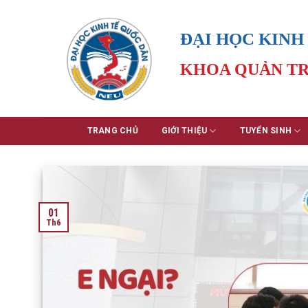
Skip
to
ĐẠI HỌC KINH
content
KHOA QUẢN TR
TRANG CHỦ
GIỚI THIỆU
TUYỂN SINH
01
Th6