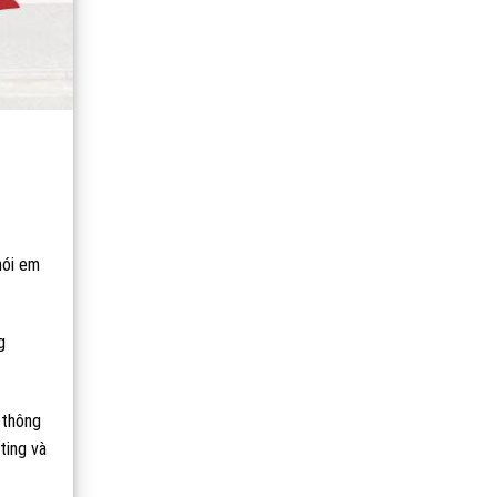
nói em
g
 thông
ting và