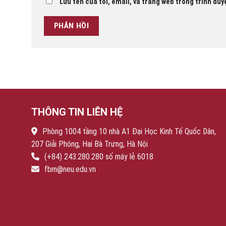
Lưu tên của tôi, email, và trang web trong trình duyệ
THÔNG TIN LIÊN HỆ
Phòng 1004 tầng 10 nhà A1 Đại Học Kinh Tế Quốc Dân,
207 Giải Phóng, Hai Bà Trưng, Hà Nội
(+84) 243.280.280 số máy lẻ 6018
fbm@neu.edu.vn