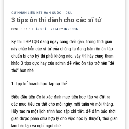
CỬ NHÂN LIÊN KẾT HÀN QUỐC - DSU
3 tips ôn thi dành cho các sĩ tử
POSTED ON
1 THÁNG SÁU, 2024
BY
INNOCOM
Kỳ thi THPTQG đang ngày càng đến gần, trong thời gian
này chắc hẳn các sĩ tử của chúng ta đang bận rộn ôn tập
chuẩn bị cho kỳ thi phải không nào, vậy thì hãy cùng tham
khảo 3 tips cực hay của admin để việc ôn tập trở nên “dễ
thở” hơn nhé
1. Lập kế hoạch học tập cụ thể:
Điều đầu tiên đó là xác định mục tiêu học tập và đặt ra
các mục tiêu cụ thể cho mỗi ngày, mỗi tuần và mỗi tháng.
Hãy tạo ra một lịch trình học tập chi tiết, để đảm bảo thời
gian được phân chia hợp lý cho việc học lý thuyết, thời gian
làm bài tập và nghỉ ngơi nhé.