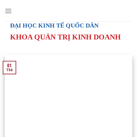
Skip
to
content
ĐẠI HỌC KINH TẾ QUỐC DÂN
KHOA QUẢN TRỊ KINH DOANH
01
Th6