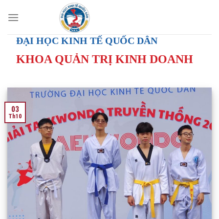
Skip
to
content
ĐẠI HỌC KINH TẾ QUỐC DÂN
KHOA QUẢN TRỊ KINH DOANH
03
Th10