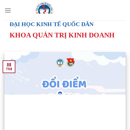
Skip
to
content
ĐẠI HỌC KINH TẾ QUỐC DÂN
KHOA QUẢN TRỊ KINH DOANH
08
Th8