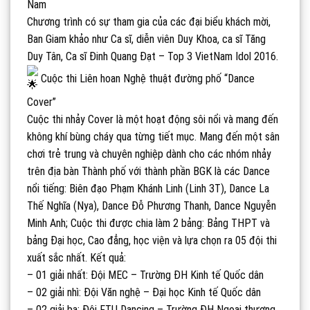
Nam
Chương trình có sự tham gia của các đại biểu khách mời,
Ban Giam khảo như Ca sĩ, diễn viên Duy Khoa, ca sĩ Tăng
Duy Tân, Ca sĩ Đinh Quang Đạt – Top 3 VietNam Idol 2016.
Cuộc thi Liên hoan Nghệ thuật đường phố “Dance
Cover”
Cuộc thi nhảy Cover là một hoạt động sôi nổi và mang đến
không khí bùng cháy qua từng tiết mục. Mang đến một sân
chơi trẻ trung và chuyên nghiệp dành cho các nhóm nhảy
trên địa bàn Thành phố với thành phần BGK là các Dance
nổi tiếng: Biên đạo Phạm Khánh Linh (Linh 3T), Dance La
Thế Nghĩa (Nya), Dance Đỗ Phương Thanh, Dance Nguyễn
Minh Anh; Cuộc thi được chia làm 2 bảng: Bảng THPT và
bảng Đại học, Cao đẳng, học viện và lựa chọn ra 05 đội thi
xuất sắc nhất. Kết quả:
– 01 giải nhất: Đội MEC – Trường ĐH Kinh tế Quốc dân
– 02 giải nhì: Đội Văn nghệ – Đại học Kinh tế Quốc dân
– 02 giải ba: Đội FTU Dancing – Trường ĐH Ngoại thương