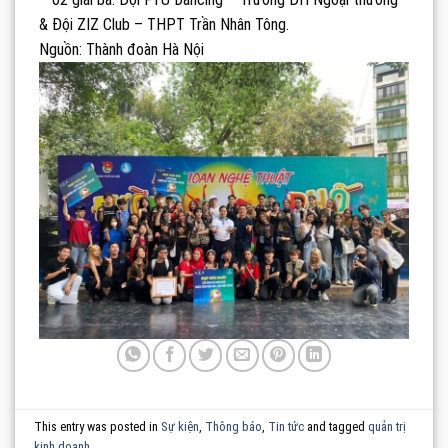
& Đội ZIZ Club – THPT Trần Nhân Tông.
Nguồn: Thành đoàn Hà Nội
This entry was posted in
Sự kiện
,
Thông báo
,
Tin tức
and tagged
quản trị
kinh doanh
.