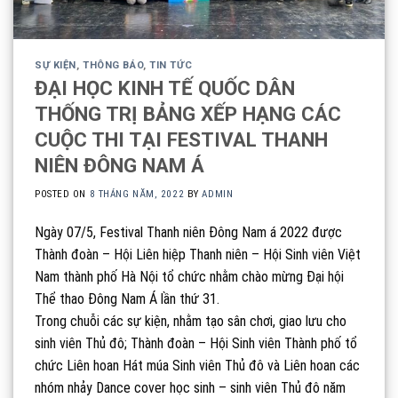
SỰ KIỆN
,
THÔNG BÁO
,
TIN TỨC
ĐẠI HỌC KINH TẾ QUỐC DÂN
THỐNG TRỊ BẢNG XẾP HẠNG CÁC
CUỘC THI TẠI FESTIVAL THANH
NIÊN ĐÔNG NAM Á
POSTED ON
8 THÁNG NĂM, 2022
BY
ADMIN
Ngày 07/5, Festival Thanh niên Đông Nam á 2022 được
Thành đoàn – Hội Liên hiệp Thanh niên – Hội Sinh viên Việt
Nam thành phố Hà Nội tổ chức nhằm chào mừng Đại hội
Thể thao Đông Nam Á lần thứ 31.
Trong chuỗi các sự kiện, nhằm tạo sân chơi, giao lưu cho
sinh viên Thủ đô; Thành đoàn – Hội Sinh viên Thành phố tổ
chức Liên hoan Hát múa Sinh viên Thủ đô và Liên hoan các
nhóm nhảy Dance cover học sinh – sinh viên Thủ đô năm