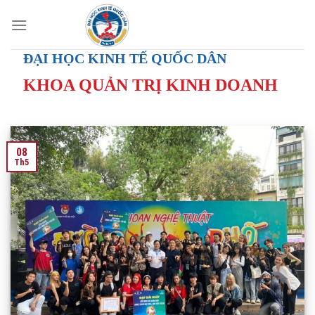
Skip
to
content
ĐẠI HỌC KINH TẾ QUỐC DÂN
KHOA QUẢN TRỊ KINH DOANH
08
Th5