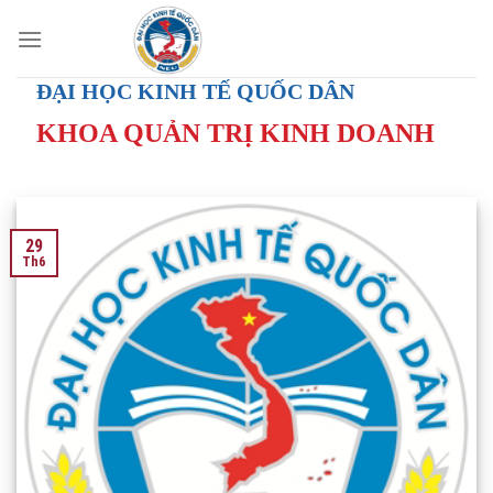
Skip
to
content
ĐẠI HỌC KINH TẾ QUỐC DÂN
KHOA QUẢN TRỊ KINH DOANH
29
Th6