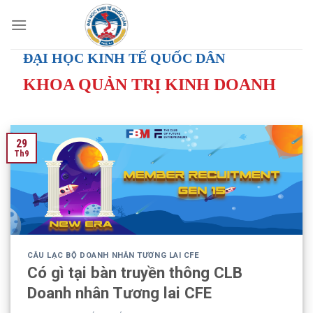
Skip
to
content
ĐẠI HỌC KINH TẾ QUỐC DÂN
KHOA QUẢN TRỊ KINH DOANH
29
Th9
CÂU LẠC BỘ DOANH NHÂN TƯƠNG LAI CFE
Có gì tại bàn truyền thông CLB
Doanh nhân Tương lai CFE