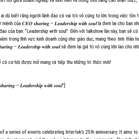
kết nối giữa doanh nghiệp và sinh viên và đồng thời nâng cao nhận thức,
ai dù biết rằng người lãnh đạo có vai trò vô cùng to lớn trong việc tồn t
a 𝑪𝑬𝑶 𝒔𝒉𝒂𝒓𝒊𝒏𝒈 – 𝑳𝒆𝒂𝒅𝒆𝒓𝒔𝒉𝒊𝒑 𝒘𝒊𝒕𝒉 𝒔𝒐𝒖𝒍 là đem lại cho bạn 
đạo của bạn: “Leadership with soul”. Đến với talkshow lần này, bạn sẽ có
ghiệm trong lĩnh vực kinh doanh cũng như giáo dục, mang theo tinh thần 
𝒏𝒈 – 𝑳𝒆𝒂𝒅𝒆𝒓𝒔𝒉𝒊𝒑 𝒘𝒊𝒕𝒉 𝒔𝒐𝒖𝒍 sẽ đem lại giá trị vô cùng lớn lao cho n
ể có cơ hội được mở mang và tiếp thu những tri thức mới!
𝒆𝒂𝒅𝒆𝒓𝒔𝒉𝒊𝒑 𝒘𝒊𝒕𝒉 𝒔𝒐𝒖𝒍”]
f a series of events celebrating Intertek’s 25th anniversary. It aims to