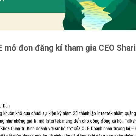
E mở đơn đăng kí tham gia CEO Shar
c Dân
𝒖𝒍 nằm trong khuôn khổ của chuỗi sự kiện kỷ niệm 25 thành lập Intertek nhằm quản
cũng như những giá trị mà Intertek mang đến cho cộng đồng xã hội. Talk
Khoa Quản trị Kinh doanh với sự hỗ trợ của CLB Doanh nhân tương lai –