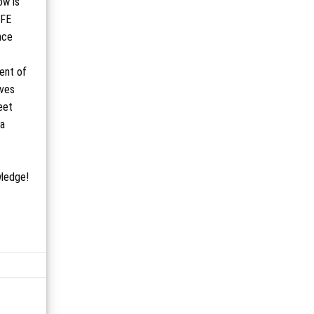
ow is
CFE
nce
ment of
ives
eet
 a
wledge!