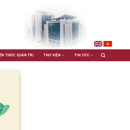
ẾN THỨC QUẢN TRỊ
THƯ VIỆN
TIN TỨC