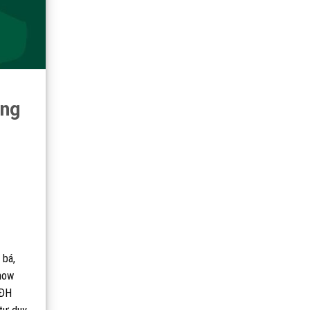
ing
g bá,
show
 ĐH