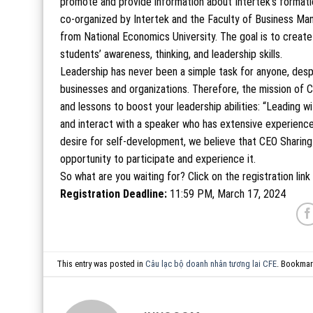
promote and provide information about Intertek’s formatio
co-organized by Intertek and the Faculty of Business Ma
from National Economics University. The goal is to crea
students’ awareness, thinking, and leadership skills.
Leadership has never been a simple task for anyone, despit
businesses and organizations. Therefore, the mission of 
and lessons to boost your leadership abilities: “Leading wi
and interact with a speaker who has extensive experience 
desire for self-development, we believe that CEO Sharing
opportunity to participate and experience it.
So what are you waiting for? Click on the registration li
Registration Deadline:
11:59 PM, March 17, 2024
This entry was posted in
Câu lạc bộ doanh nhân tương lai CFE
. Bookmar