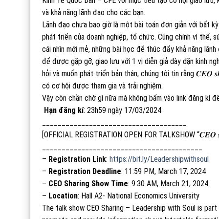
Kinh Tế Quốc Dân – CFE với mục tiêu tạo cơ hội giao lưu, 
và khả năng lãnh đạo cho các bạn.
Lãnh đạo chưa bao giờ là một bài toán đơn giản với bất kỳ 
phát triển của doanh nghiệp, tổ chức. Cũng chính vì thế, sứ mệnh củ
cái nhìn mới mẻ, những bài học để thúc đẩy khả năng lãnh 
để được gặp gỡ, giao lưu với 1 vị diễn giả dày dặn kinh n
hỏi và muốn phát triển bản thân, chúng tôi tin rằng 𝑪𝑬𝑶 𝒔𝒉𝒂𝒓𝒊
có cơ hội được tham gia và trải nghiệm.
Vậy còn chần chờ gì nữa mà không bấm vào link đăng kí đ
Hạn đăng kí
: 23h59 ngày 17/03/2024
_____________________________________
[OFFICIAL REGISTRATION OPEN FOR TALKSHOW “𝑪𝑬𝑶 𝒔𝒉𝒂𝒓𝒊𝒏𝒈 – 
_________________________________________
–
Registration Link
:
https://bit.ly/Leadershipwithsoul
–
Registration Deadline
: 11:59 PM, March 17, 2024
–
CEO Sharing Show Time
: 9:30 AM, March 21, 2024
–
Location
: Hall A2- National Economics University
The talk show CEO Sharing – Leadership with Soul is part o