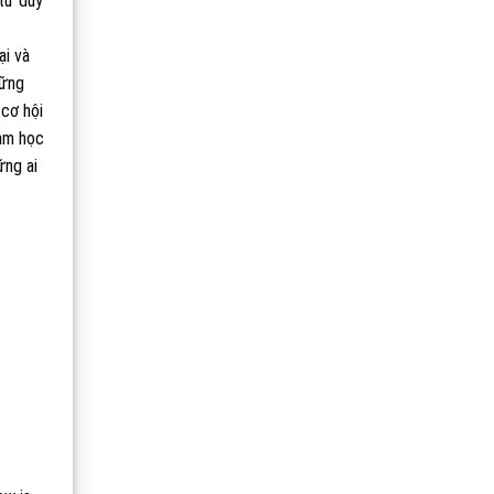
 tư duy
ại và
những
 cơ hội
ham học
hững ai