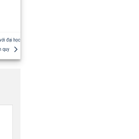
với đại học
h quy