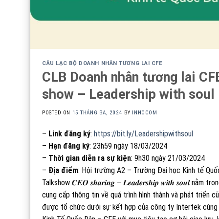
CÂU LẠC BỘ DOANH NHÂN TƯƠNG LAI CFE
CLB Doanh nhân tương lai CF
show – Leadership with soul
POSTED ON
15 THÁNG BA, 2024
BY
INNOCOM
–
Link đăng ký
:
https://bit.ly/Leadershipwithsoul
–
Hạn đăng ký
: 23h59 ngày 18/03/2024
–
Thời gian diễn ra sự kiện
: 9h30 ngày 21/03/2024
–
Địa điểm
: Hội trường A2 – Trường Đại học Kinh tế Quố
Talkshow 𝑪𝑬𝑶 𝒔𝒉𝒂𝒓𝒊𝒏𝒈 – 𝑳𝒆𝒂𝒅𝒆𝒓𝒔𝒉𝒊𝒑 𝒘𝒊𝒕𝒉 𝒔𝒐
cung cấp thông tin về quá trình hình thành và phát triển 
được tổ chức dưới sự kết hợp của công ty Intertek cùng 