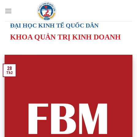
Skip
to
content
ĐẠI HỌC KINH TẾ QUỐC DÂN
KHOA QUẢN TRỊ KINH DOANH
28
Th2