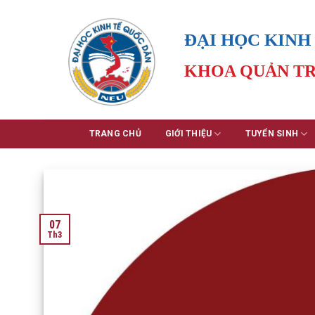
Skip
to
ĐẠI HỌC KINH
content
KHOA QUẢN TR
TRANG CHỦ
GIỚI THIỆU
TUYỂN SINH
07
Th3