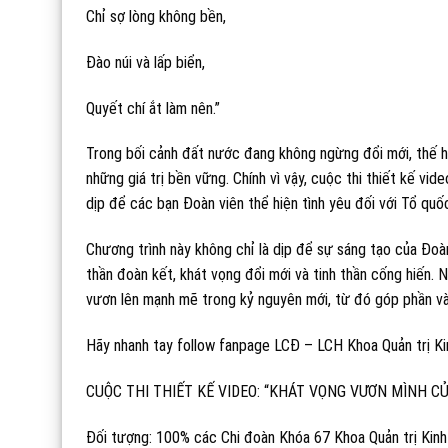
Chỉ sợ lòng không bền,
Đào núi và lấp biển,
Quyết chí ắt làm nên.”
Trong bối cảnh đất nước đang không ngừng đổi mới, thế hệ
những giá trị bền vững. Chính vì vậy, cuộc thi thiết kế vi
dịp để các bạn Đoàn viên thể hiện tình yêu đối với Tổ qu
Chương trình này không chỉ là dịp để sự sáng tạo của Đoàn
thần đoàn kết, khát vọng đổi mới và tinh thần cống hiến. 
vươn lên mạnh mẽ trong kỷ nguyên mới, từ đó góp phần và
Hãy nhanh tay follow fanpage LCĐ – LCH Khoa Quản trị K
CUỘC THI THIẾT KẾ VIDEO: “KHÁT VỌNG VƯƠN MÌNH 
Đối tượng: 100% các Chi đoàn Khóa 67 Khoa Quản trị Kin