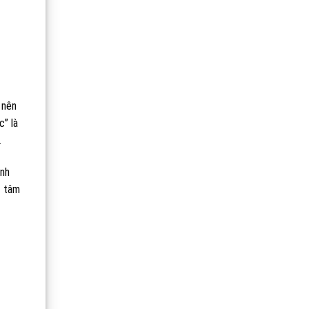
 nên
c” là
.
inh
t tâm