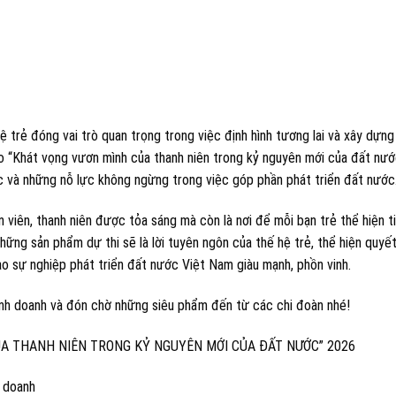
 trẻ đóng vai trò quan trọng trong việc định hình tương lai và xây dựng
deo “Khát vọng vươn mình của thanh niên trong kỷ nguyên mới của đất nướ
ốc và những nỗ lực không ngừng trong việc góp phần phát triển đất nước
 viên, thanh niên được tỏa sáng mà còn là nơi để mỗi bạn trẻ thể hiện t
Những sản phẩm dự thi sẽ là lời tuyên ngôn của thế hệ trẻ, thể hiện quyế
o sự nghiệp phát triển đất nước Việt Nam giàu mạnh, phồn vinh.
inh doanh và đón chờ những siêu phẩm đến từ các chi đoàn nhé!
CỦA THANH NIÊN TRONG KỶ NGUYÊN MỚI CỦA ĐẤT NƯỚC” 2026
h doanh