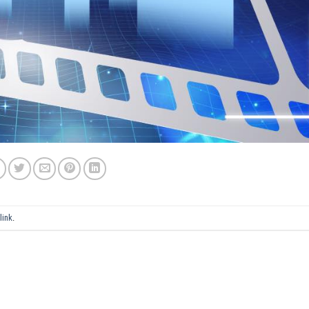
link
.