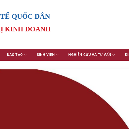
 TẾ QUỐC DÂN
Ị KINH DOANH
ĐÀO TẠO
SINH VIÊN
NGHIÊN CỨU VÀ TƯ VẤN
KI