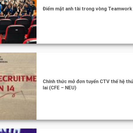
Điểm mặt anh tài trong vòng Teamwork
Chính thức mở đơn tuyển CTV thế hệ th
lai (CFE – NEU)