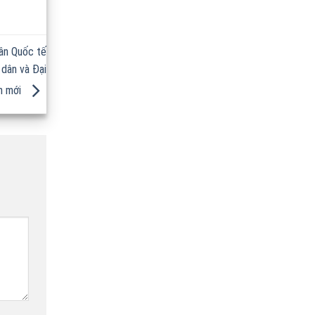
hân Quốc tế
 dân và Đại
h mới