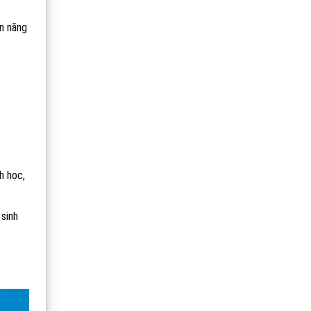
ên năng
h học,
 sinh