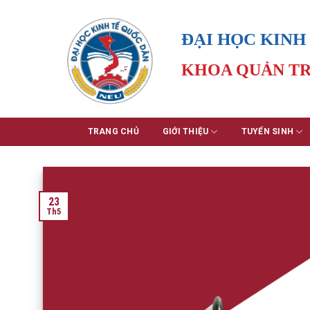
Skip
to
ĐẠI HỌC KINH
content
KHOA QUẢN TR
TRANG CHỦ
GIỚI THIỆU
TUYỂN SINH
23
Th5