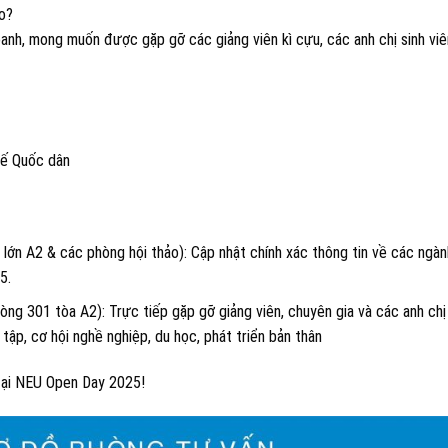
ạo?
anh, mong muốn được gặp gỡ các giảng viên kì cựu, các anh chị sinh vi
tế Quốc dân
lớn A2 & các phòng hội thảo): Cập nhật chính xác thông tin về các ngàn
5.
g 301 tòa A2): Trực tiếp gặp gỡ giảng viên, chuyên gia và các anh chị
tập, cơ hội nghề nghiệp, du học, phát triển bản thân
 tại NEU Open Day 2025!