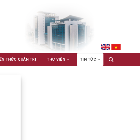
ẾN THỨC QUẢN TRỊ
THƯ VIỆN
TIN TỨC